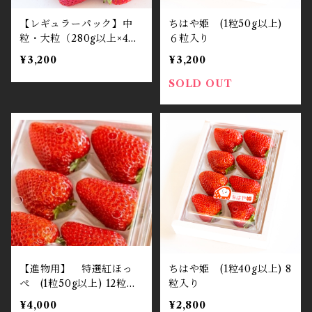
【レギュラーパック】中
ちはや姫 (1粒50g以上)
粒・大粒（280g以上×4パ
６粒入り
ック）
¥3,200
¥3,200
SOLD OUT
【進物用】 特選紅ほっ
ちはや姫 (1粒40g以上) 8
ぺ (1粒50g以上) 12粒入
粒入り
り
¥4,000
¥2,800