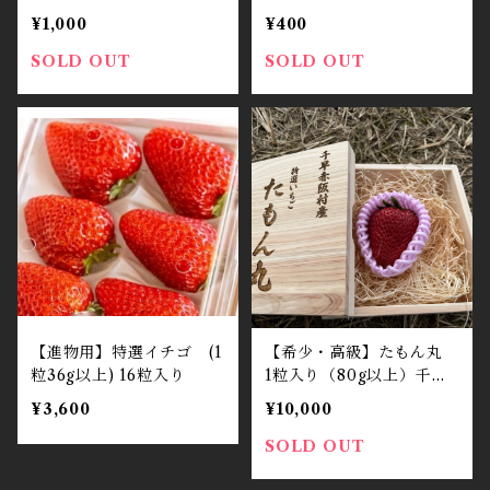
¥1,000
¥400
SOLD OUT
SOLD OUT
【進物用】特選イチゴ (1
【希少・高級】たもん丸
粒36g以上) 16粒入り
1粒入り（80g以上）千早
赤坂村産檜で作った専用木
¥3,600
¥10,000
箱付き
SOLD OUT