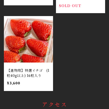
SOLD OUT
【進物用】特選イチゴ (1
粒40g以上) 16粒入り
¥3,600
アクセス