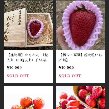
【進物用】たもん丸 1粒
【稀少・高級】超大粒いち
入り（80g以上）千早赤坂
ご1粒
村産檜で作った専用木箱付
¥10,000
¥10,000
き
SOLD OUT
SOLD OUT